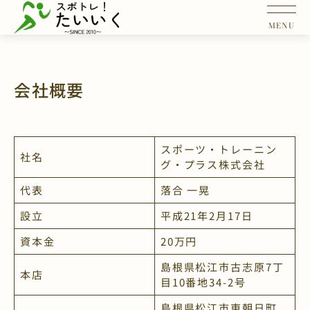
会社概要
スポーツ・トレーニン
社名
グ・プラス株式会社
代表
落合 一晃
設立
平成21年2月17日
資本金
20万円
島根県松江市古志原7丁
本店
目10番地34-2号
島根県松江市東朝日町